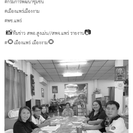
#กรมการพัฒนาชุมชน
#เมืองแพร่เมืองงาม
#พช.แพร่
📸ทีมข่าว สพอ.สูงเม่น//สพจ.แพร่ รายงาน📷
#🌻เมืองแพร่ เมืองงาม🌻