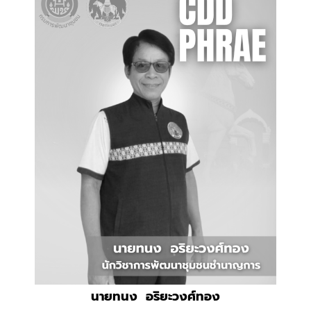
นายทนง อริยะวงศ์ทอง