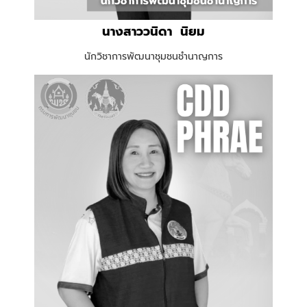
นางสาววนิดา นิยม
นักวิชาการพัฒนาชุมชนชำนาญการ